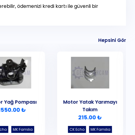
ebilir, ödemenizi kredi kartı ile güvenli bir
Hepsini Gör
r Yağ Pompası
Motor Yatak Yarımayı
1550.00 ₺
Takım
215.00 ₺
Echo
MK Familia
CK Echo
MK Familia