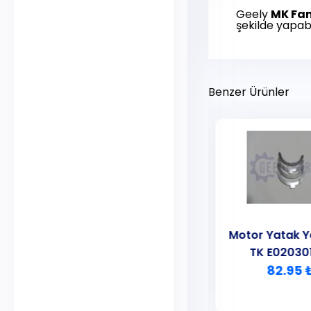
Geely
MK Fam
şekilde yapabil
Benzer Ürünler
Motor Yatak Yarımayı
Motor Yatak Y
Takım
TK E02030
215.00 ₺
82.95 
CK Echo
MK Familia