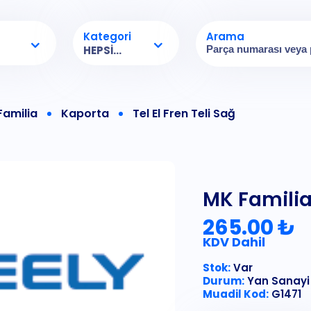
Kategori
Arama
HEPSI...
Familia
Kaporta
Tel El Fren Teli Sağ
MK Familia 
265.00 ₺
KDV Dahil
Stok:
Var
Durum:
Yan Sanayi
Muadil Kod:
G1471