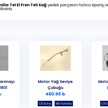
ilia
Tel El Fren Teli Sağ
yedek parçasını hızlıca sipariş ver
irsiniz.
arımayı
Motor Yağ Seviye
Moto
1601
Çubuğu
₺
460.95 ₺
CK Echo
MK Familia
CK 