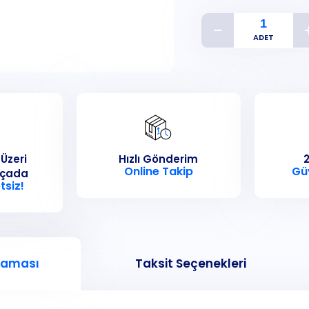
 Üzeri
Hızlı Gönderim
2
Online Takip
Gü
rçada
tsiz!
laması
Taksit Seçenekleri