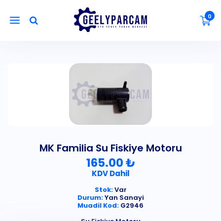
0
MK Familia Su Fiskiye Motoru
165.00 ₺
KDV Dahil
Stok:
Var
Durum:
Yan Sanayi
Muadil Kod:
G2946