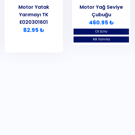
Motor Yatak
Motor Yağ Seviye
Yarımayı TK
Çubuğu
E020301601
460.95 ₺
82.95 ₺
CK Echo
MK Familia