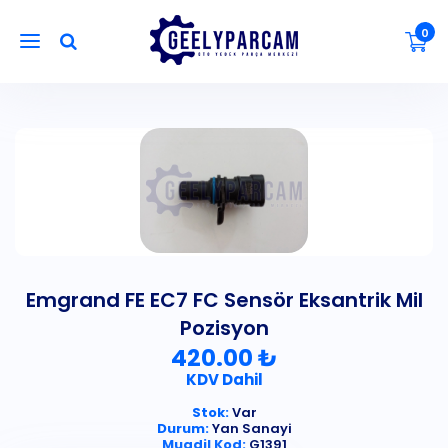
0
Emgrand FE EC7 FC Sensör Eksantrik Mil
Pozisyon
420.00 ₺
KDV Dahil
Stok:
Var
Durum:
Yan Sanayi
Muadil Kod:
G1391