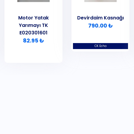
Motor Yatak
Devirdaim Kasnağı
Yarımayı TK
790.00 ₺
E020301601
82.95 ₺
CK Echo