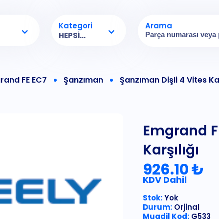
Kategori
Arama
HEPSI...
rand FE EC7
Şanzıman
Şanzıman Dişli 4 Vites Kar
Emgrand FE
Karşılığı
926.10 ₺
KDV Dahil
Stok:
Yok
Durum:
Orjinal
Muadil Kod:
G533