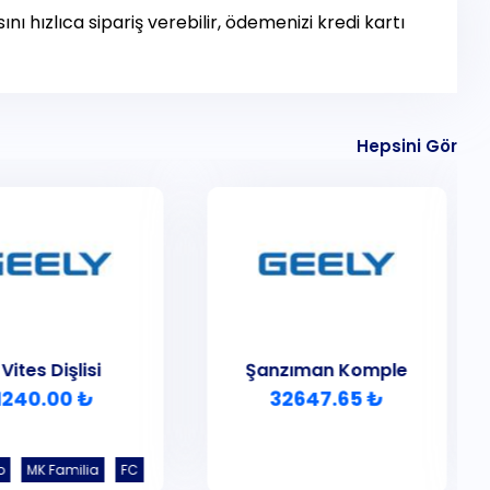
ı hızlıca sipariş verebilir, ödemenizi kredi kartı
Hepsini Gör
 Vites Dişlisi
Şanzıman Komple
1240.00 ₺
32647.65 ₺
o
MK Familia
FC