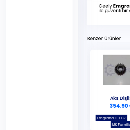
Geely
Emgra
ile güvenli bir
Benzer Ürünler
Şanzıman Komple
Aks Dişli
32647.65 ₺
354.90
Emgrand FE EC7
MK Famili