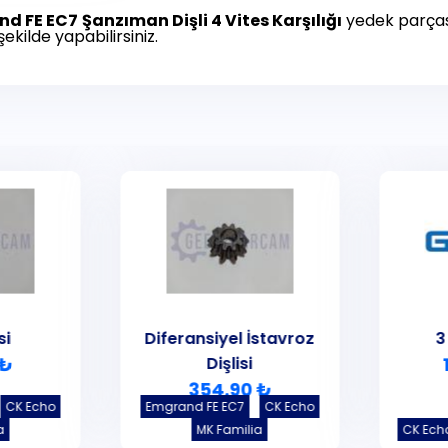
nd FE EC7
Şanzıman Dişli 4 Vites Karşılığı
yedek parçasın
 şekilde yapabilirsiniz.
si
Diferansiyel İstavroz
3
 ₺
Dişlisi
354.90 ₺
CK Echo
Emgrand FE EC7
CK Echo
a
MK Familia
CK Ech