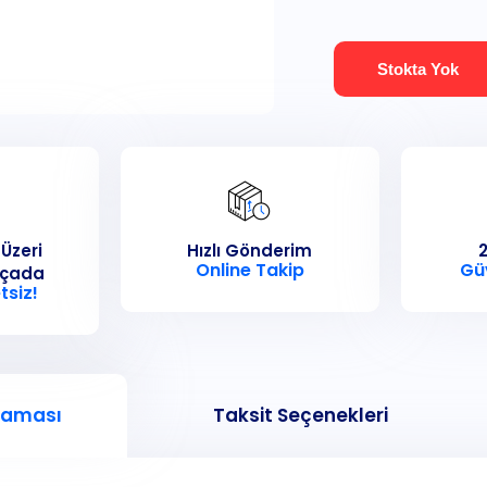
Stokta Yok
 Üzeri
Hızlı Gönderim
2
Online Takip
Gü
rçada
tsiz!
laması
Taksit Seçenekleri