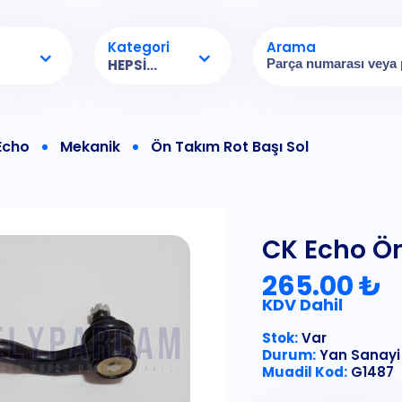
Kategori
Arama
HEPSI...
Echo
Mekanik
Ön Takım Rot Başı Sol
CK Echo Ön
265.00 ₺
KDV Dahil
Stok:
Var
Durum:
Yan Sanayi
Muadil Kod:
G1487