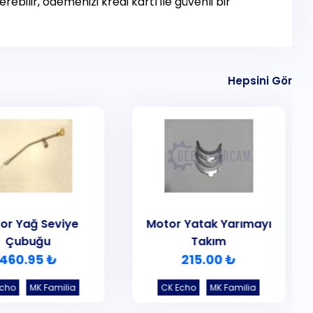
rebilir, ödemenizi kredi kartı ile güvenli bir
Hepsini Gör
or Yağ Seviye
Motor Yatak Yarımayı
Çubuğu
Takım
460.95 ₺
215.00 ₺
Echo
MK Familia
CK Echo
MK Familia