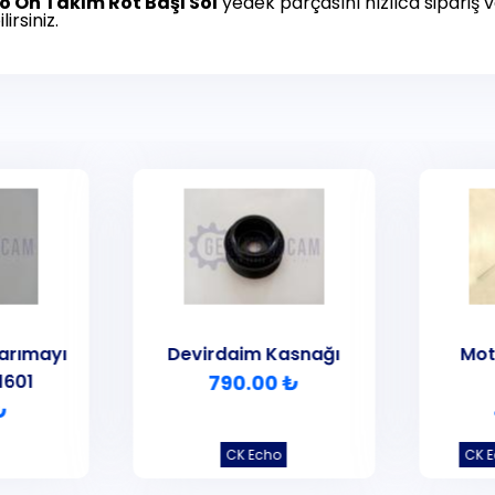
ho
Ön Takım Rot Başı Sol
yedek parçasını hızlıca sipariş ve
irsiniz.
arımayı
Devirdaim Kasnağı
Mot
1601
790.00 ₺
₺
CK Echo
CK 