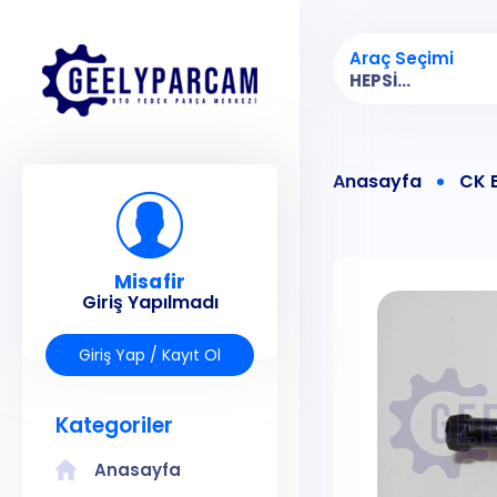
Araç Seçimi
HEPSI...
Anasayfa
CK 
Misafir
Giriş Yapılmadı
Giriş Yap / Kayıt Ol
Kategoriler
Anasayfa