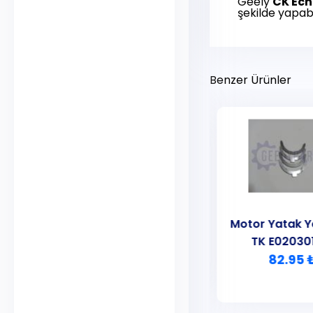
Geely
CK Ec
şekilde yapabil
Benzer Ürünler
Motor Yatak Yarımayı
Motor Yatak Y
Takım
TK E02030
215.00 ₺
82.95 
CK Echo
MK Familia