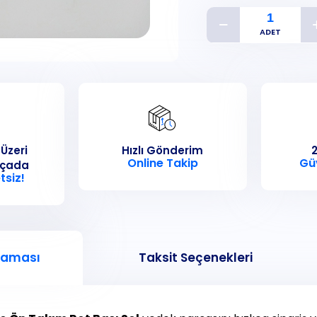
 Üzeri
Hızlı Gönderim
2
Online Takip
Gü
rçada
tsiz!
laması
Taksit Seçenekleri