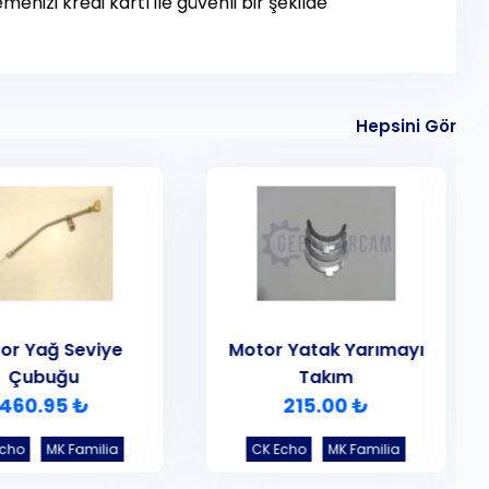
menizi kredi kartı ile güvenli bir şekilde
Hepsini Gör
or Yağ Seviye
Motor Yatak Yarımayı
Çubuğu
Takım
460.95 ₺
215.00 ₺
Echo
MK Familia
CK Echo
MK Familia