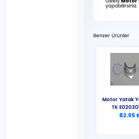
Geely
Motor
yapabilirsiniz.
Benzer Ürünler
Motor Yatak Yarımayı
Motor Yatak Y
Takım
TK E02030
215.00 ₺
82.95 
CK Echo
MK Familia