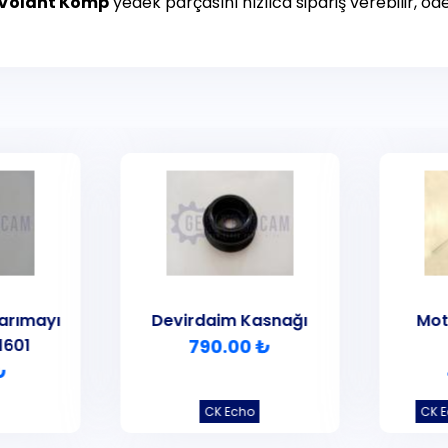
 Volant Komp
yedek parçasını hızlıca sipariş verebilir, öde
arımayı
Devirdaim Kasnağı
Mot
1601
790.00 ₺
₺
CK Echo
CK 