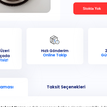
Stokta Yok
 Üzeri
Hızlı Gönderim
2
Online Takip
Gü
rçada
tsiz!
laması
Taksit Seçenekleri