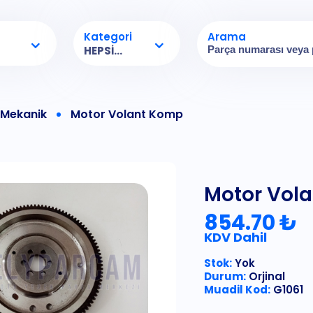
Kategori
Arama
HEPSI...
Mekanik
Motor Volant Komp
Motor Vol
854.70 ₺
KDV Dahil
Stok:
Yok
Durum:
Orjinal
Muadil Kod:
G1061