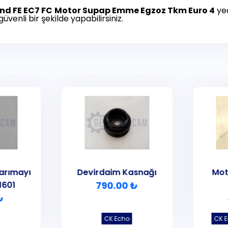
d FE EC7 FC
Motor Supap Emme Egzoz Tkm Euro 4
yed
 güvenli bir şekilde yapabilirsiniz.
arımayı
Devirdaim Kasnağı
Mot
1601
790.00 ₺
₺
CK Echo
CK 