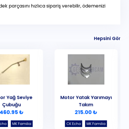
ek parçasını hızlıca sipariş verebilir, ödemenizi
Hepsini Gör
or Yağ Seviye
Motor Yatak Yarımayı
Çubuğu
Takım
460.95 ₺
215.00 ₺
Echo
MK Familia
CK Echo
MK Familia