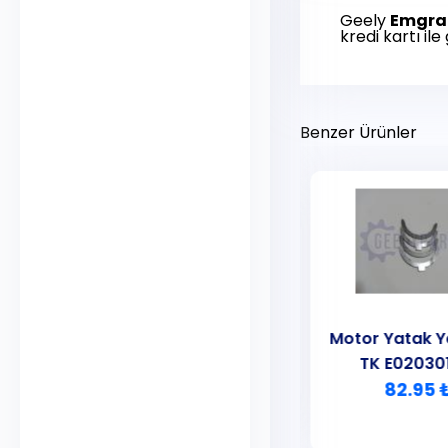
Geely
Emgran
kredi kartı ile
Benzer Ürünler
Motor Yatak Yarımayı
Motor Yatak Y
Takım
TK E02030
215.00 ₺
82.95 
CK Echo
MK Familia