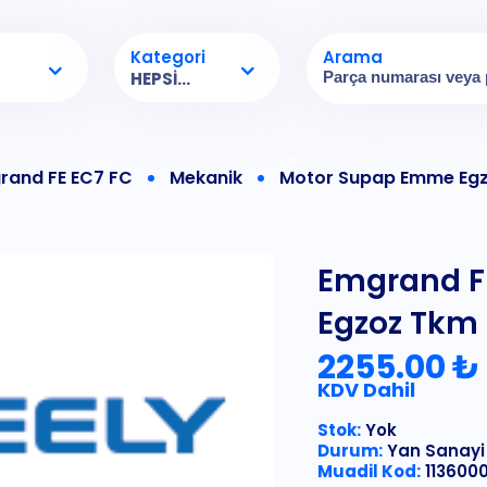
Kategori
Arama
HEPSI...
rand FE EC7 FC
Mekanik
Motor Supap Emme Egz
Emgrand F
Egzoz Tkm 
2255.00 ₺
KDV Dahil
Stok:
Yok
Durum:
Yan Sanayi
Muadil Kod:
113600