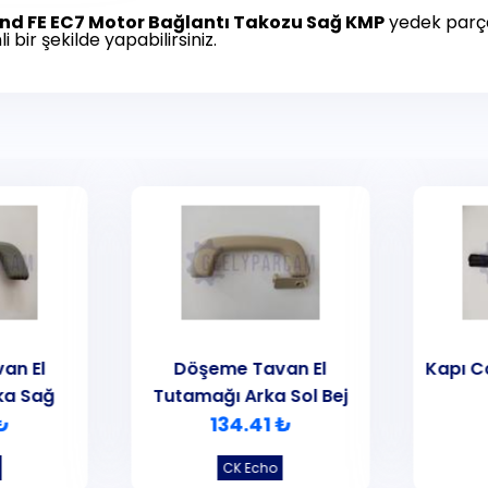
nd FE EC7
Motor Bağlantı Takozu Sağ KMP
yedek parças
li bir şekilde yapabilirsiniz.
an El
Döşeme Tavan El
Kapı C
ka Sağ
Tutamağı Arka Sol Bej
₺
134.41 ₺
CK Echo