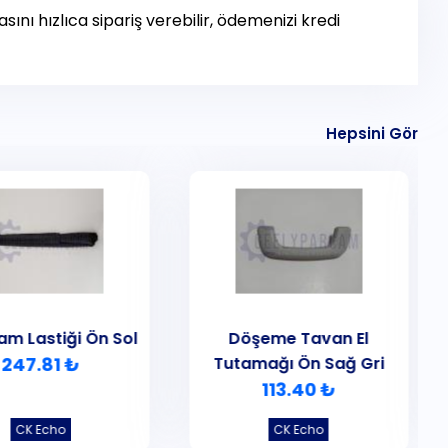
ını hızlıca sipariş verebilir, ödemenizi kredi
Hepsini Gör
am Lastiği Ön Sol
Döşeme Tavan El
247.81 ₺
Tutamağı Ön Sağ Gri
113.40 ₺
CK Echo
CK Echo