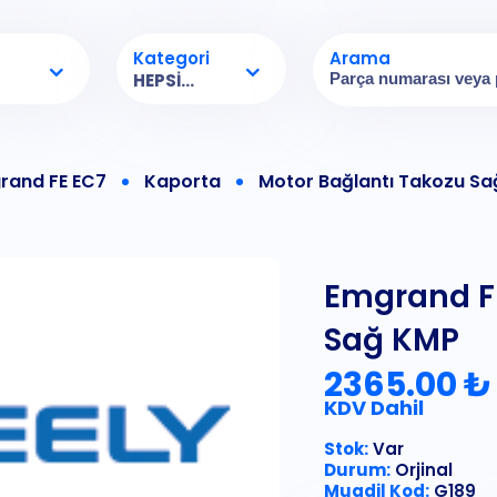
Kategori
Arama
HEPSI...
rand FE EC7
Kaporta
Motor Bağlantı Takozu S
Emgrand FE
Sağ KMP
2365.00 ₺
KDV Dahil
Stok:
Var
Durum:
Orjinal
Muadil Kod:
G189