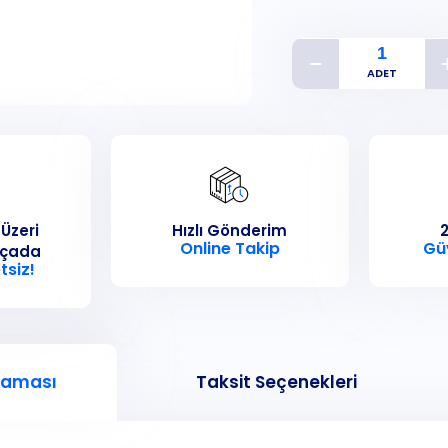
 Üzeri
Hızlı Gönderim
2
Online Takip
Gü
rçada
tsiz!
laması
Taksit Seçenekleri