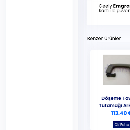
Geely
Emgra
kartı ile güven
Benzer Ürünler
Döşeme Tavan El
Döşeme Tav
Tutamağı Ön Sağ Gri
Tutamağı Ar
113.40 ₺
113.40 
CK Echo
CK Echo