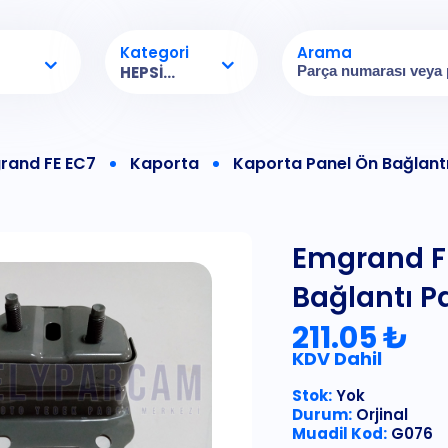
Kategori
Arama
HEPSI...
rand FE EC7
Kaporta
Kaporta Panel Ön Bağlantı
Emgrand F
Bağlantı P
211.05 ₺
KDV Dahil
Stok:
Yok
Durum:
Orjinal
Muadil Kod:
G076