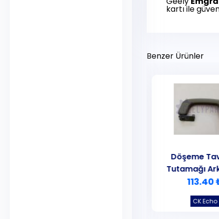
Geely
Emgra
kartı ile güven
Benzer Ürünler
Döşeme Tavan El
Döşeme Tav
Tutamağı Ön Sağ Gri
Tutamağı Ar
113.40 ₺
113.40 
CK Echo
CK Echo