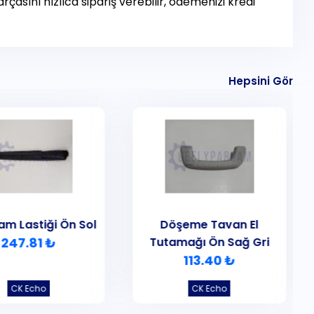
çasını hızlıca sipariş verebilir, ödemenizi kredi
Hepsini Gör
am Lastiği Ön Sol
Döşeme Tavan El
247.81 ₺
Tutamağı Ön Sağ Gri
113.40 ₺
CK Echo
CK Echo