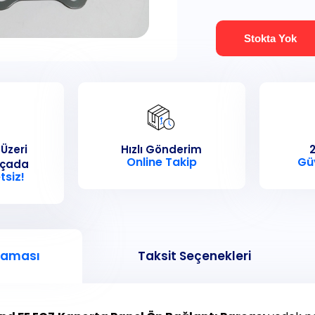
Stokta Yok
 Üzeri
Hızlı Gönderim
2
Online Takip
Gü
rçada
tsiz!
laması
Taksit Seçenekleri