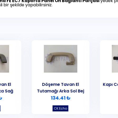
nd FE EC7
Kaporta Panel Ön Bağlantı Parçası
yedek par
li bir şekilde yapabilirsiniz.
an El
Döşeme Tavan El
Kapı C
ka Sağ
Tutamağı Arka Sol Bej
₺
134.41 ₺
CK Echo