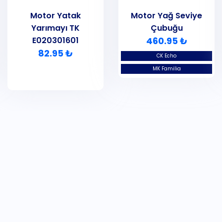
Motor Yatak
Motor Yağ Seviye
Yarımayı TK
Çubuğu
E020301601
460.95 ₺
82.95 ₺
CK Echo
MK Familia