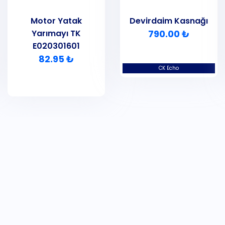
Motor Yatak
Devirdaim Kasnağı
Yarımayı TK
790.00 ₺
E020301601
82.95 ₺
CK Echo