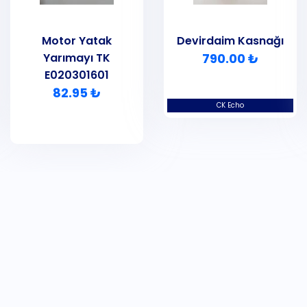
Motor Yatak
Devirdaim Kasnağı
Yarımayı TK
790.00 ₺
E020301601
82.95 ₺
CK Echo