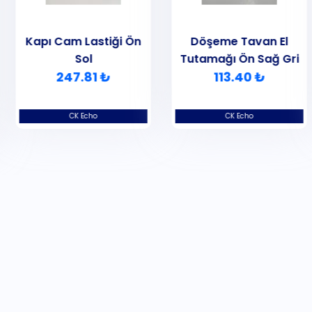
Kapı Cam Lastiği Ön
Döşeme Tavan El
Sol
Tutamağı Ön Sağ Gri
247.81 ₺
113.40 ₺
CK Echo
CK Echo