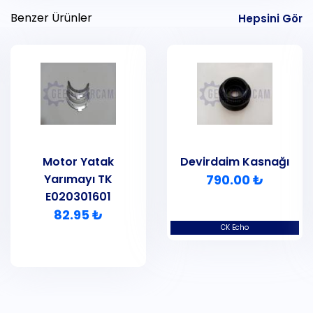
Benzer Ürünler
Hepsini Gör
Motor Yatak
Devirdaim Kasnağı
Yarımayı TK
790.00 ₺
E020301601
82.95 ₺
CK Echo