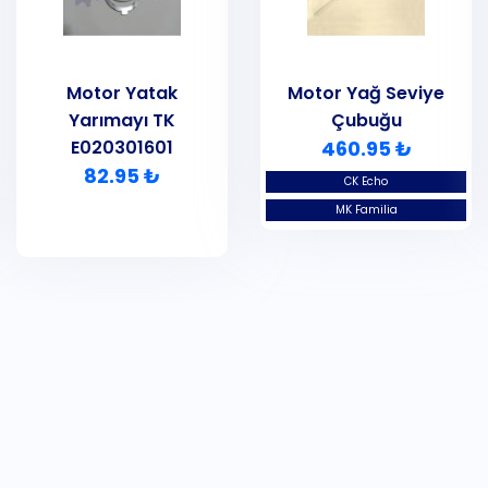
Motor Yatak
Motor Yağ Seviye
Yarımayı TK
Çubuğu
E020301601
460.95 ₺
82.95 ₺
CK Echo
MK Familia