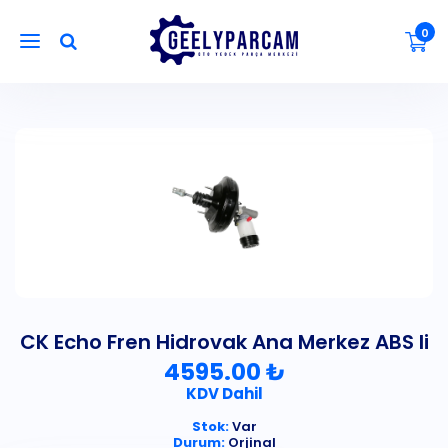
0
CK Echo Fren Hidrovak Ana Merkez ABS li
4595.00 ₺
KDV Dahil
Stok:
Var
Durum:
Orjinal