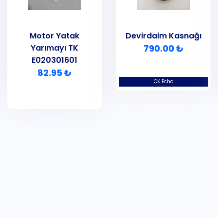
Motor Yatak
Devirdaim Kasnağı
Yarımayı TK
790.00 ₺
E020301601
82.95 ₺
CK Echo