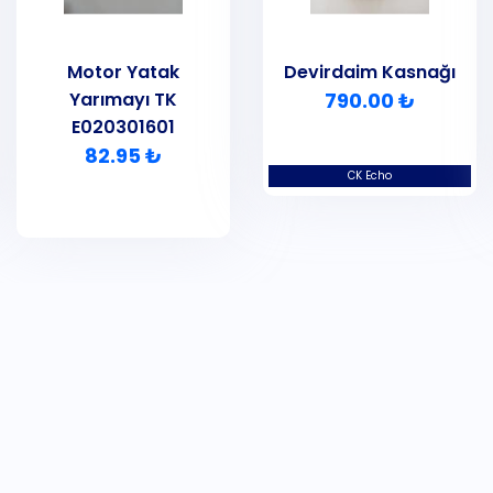
Motor Yatak
Devirdaim Kasnağı
Yarımayı TK
790.00 ₺
E020301601
82.95 ₺
CK Echo