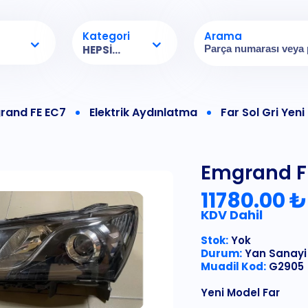
Kategori
Arama
HEPSI...
rand FE EC7
Elektrik Aydınlatma
Far Sol Gri Yen
Emgrand FE
11780.00 ₺
KDV Dahil
Stok:
Yok
Durum:
Yan Sanayi
Muadil Kod:
G2905
Yeni Model Far