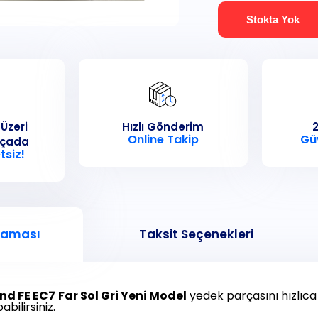
Stokta Yok
 Üzeri
Hızlı Gönderim
2
Online Takip
Gü
rçada
tsiz!
laması
Taksit Seçenekleri
nd FE EC7
Far Sol Gri Yeni Model
yedek parçasını hızlıca s
abilirsiniz.