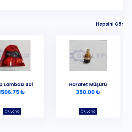
Hepsini Gör
p Lambası Sol
Hararet Müşürü
1506.75 ₺
350.00 ₺
CK Echo
CK Echo