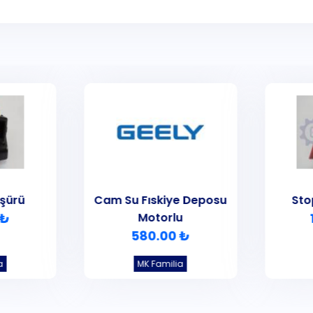
şürü
Cam Su Fıskiye Deposu
Sto
 ₺
Motorlu
580.00 ₺
a
MK Familia