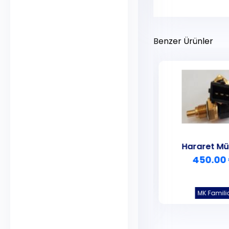
Benzer Ürünler
Hararet Müşürü
Hararet Mü
350.00 ₺
450.00
CK Echo
MK Famili