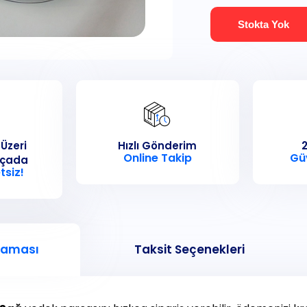
Stokta Yok
 Üzeri
Hızlı Gönderim
2
Online Takip
Gü
rçada
tsiz!
laması
Taksit Seçenekleri