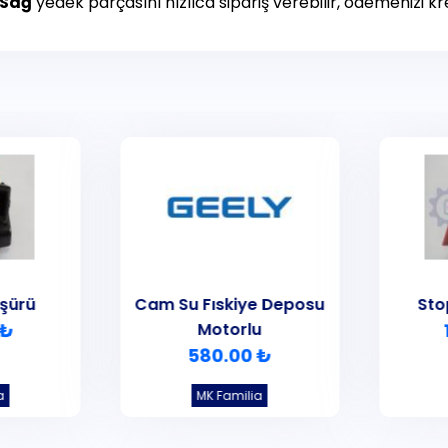
 Sağ
yedek parçasını hızlıca sipariş verebilir, ödemenizi kred
şürü
Cam Su Fıskiye Deposu
Sto
 ₺
Motorlu
580.00 ₺
a
MK Familia