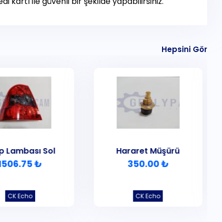
i kartı ile güvenli bir şekilde yapabilirsiniz.
Hepsini Gör
p Lambası Sol
Hararet Müşürü
1506.75 ₺
350.00 ₺
CK Echo
CK Echo