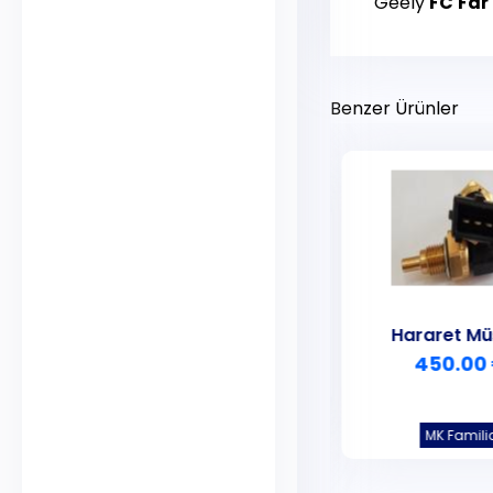
Geely
FC
Far
Benzer Ürünler
Hararet Müşürü
Hararet Mü
350.00 ₺
450.00
CK Echo
MK Famili