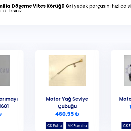
ilia
Döşeme Vites Körüğü Gri
yedek parçasını hızlıca sip
abilirsiniz.
arımayı
Motor Yağ Seviye
Moto
1601
Çubuğu
₺
460.95 ₺
CK Echo
MK Familia
CK 