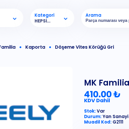
Kategori
Arama
HEPSI...
Familia
Kaporta
Döşeme Vites Körüğü Gri
MK Familia
410.00 ₺
KDV Dahil
Stok:
Var
Durum:
Yan Sanayi
Muadil Kod:
G2111