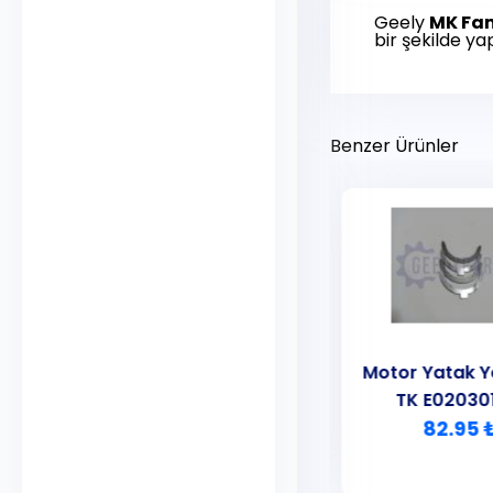
Geely
MK Fam
bir şekilde yap
Benzer Ürünler
Motor Yatak Yarımayı
Motor Yatak Y
Takım
TK E02030
215.00 ₺
82.95 
CK Echo
MK Familia