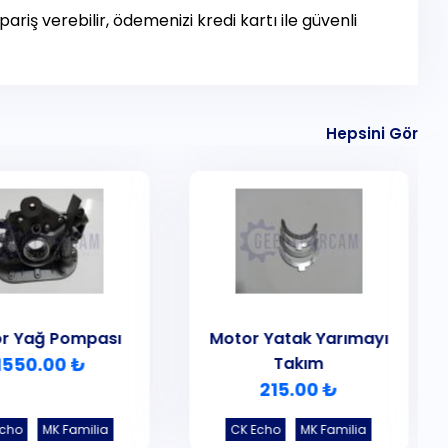
ariş verebilir, ödemenizi kredi kartı ile güvenli
Hepsini Gör
r Yağ Pompası
Motor Yatak Yarımayı
1550.00 ₺
Takım
215.00 ₺
Echo
MK Familia
CK Echo
MK Familia