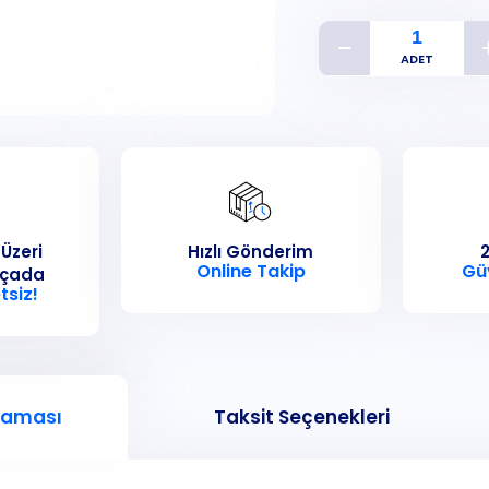
 Üzeri
Hızlı Gönderim
2
Online Takip
Gü
rçada
tsiz!
laması
Taksit Seçenekleri