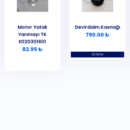
Motor Yatak
Devirdaim Kasnağı
Yarımayı TK
790.00 ₺
E020301601
82.95 ₺
CK Echo