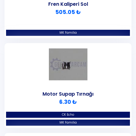
Fren Kaliperi Sol
505.05 ₺
MK Familia
Motor Supap Tırnağı
6.30 ₺
CK Echo
MK Familia