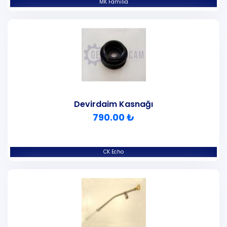
MK Familia
Devirdaim Kasnağı
790.00 ₺
CK Echo