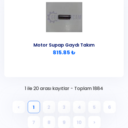
Motor Supap Gaydı Takım
815.85 ₺
1 ile 20 arası kayıtlar - Toplam 1884
<
1
2
3
4
5
6
7
8
9
10
>