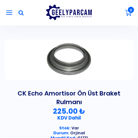
0
CK Echo Amortisor Ön Üst Braket
Rulmanı
225.00 ₺
KDV Dahil
Stok:
Var
Durum:
Orjinal
Muadil Kod:
G1711