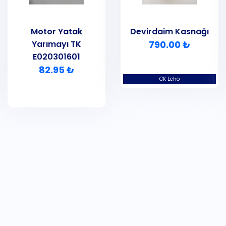
Motor Yatak
Devirdaim Kasnağı
Yarımayı TK
790.00 ₺
E020301601
82.95 ₺
CK Echo